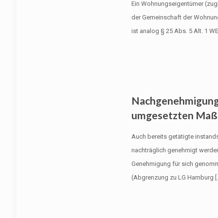
Ein Wohnungseigentümer (zugle
der Gemeinschaft der Wohnun
ist analog § 25 Abs. 5 Alt. 1 W
Nachgenehmigung 
umgesetzten Ma
Auch bereits getätigte insta
nachträglich genehmigt werden
Genehmigung für sich genomm
(Abgrenzung zu LG Hamburg
[