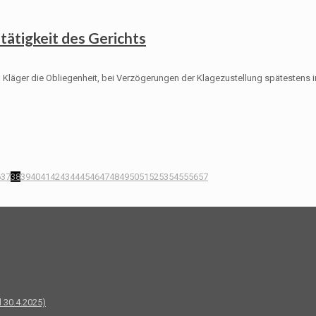
tätigkeit des Gerichts
Kläger die Obliegenheit, bei Verzögerungen der Klagezustellung spätestens i
6
37
38
39
40
41
42
43
44
45
46
47
48
49
50
51
52
53
54
55
56
57
 30.4.2025)