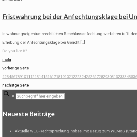
Fristwahrung bei der Anfechtungsklage bei Un
In wohnungseigentumsrechtlichen Beschlussanfechtungsverfahren trifft den 
Erhebung der Anfechtungsklage bei Gericht
[…]
Do you like it?
mehr
vorherige Seite
1
2
3
4
5
6
7
8
9
10
11
12
13
14
15
16
17
18
19
20
21
22
23
24
25
26
27
28
29
30
31
32
33
34
35
3
nächstge Seite
✕
Neueste Beiträge
Aktuelle WEG-Rechtsprechung insbes. mit Bezug zum WEMoG (Stand