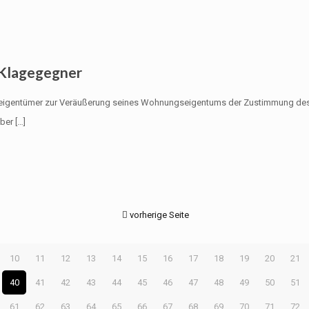
 Klagegegner
eigentümer zur Veräußerung seines Wohnungseigentums der Zustimmung des Ver
ber
[…]
vorherige Seite
10
11
12
13
14
15
16
17
18
19
20
21
40
41
42
43
44
45
46
47
48
49
50
51
61
62
63
64
65
66
67
68
69
70
71
72