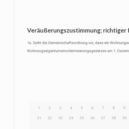
Veräußerungszustimmung; richtiger
1a. Sieht die Gemeinschaftsordnung vor, dass ein Wohnungs
Wohnungseigentumsmodernisierungsgesetzes am 1. Dezem
1
2
3
4
5
6
7
8
9
31
32
33
34
35
36
37
38
39