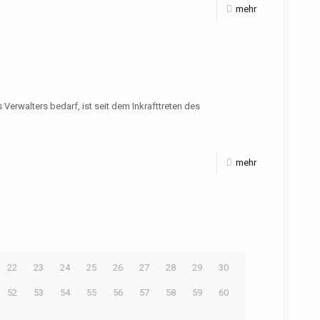
mehr
walters bedarf, ist seit dem Inkrafttreten des
mehr
22
23
24
25
26
27
28
29
30
52
53
54
55
56
57
58
59
60