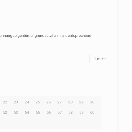
 Wohnungseigentümer grundsätzlich nicht entsprechend
mehr
22
23
24
25
26
27
28
29
30
52
53
54
55
56
57
58
59
60