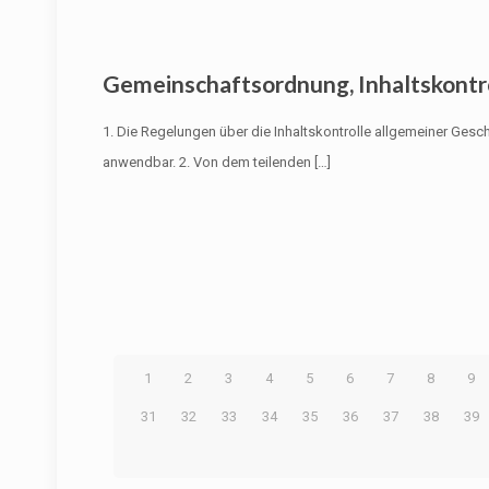
Gemeinschaftsordnung, Inhaltskontr
1. Die Regelungen über die Inhaltskontrolle allgemeiner Ge
anwendbar. 2. Von dem teilenden
[…]
1
2
3
4
5
6
7
8
9
31
32
33
34
35
36
37
38
39