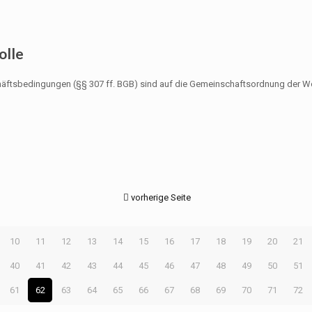
olle
schäftsbedingungen (§§ 307 ff. BGB) sind auf die Gemeinschaftsordnung der
vorherige Seite
10
11
12
13
14
15
16
17
18
19
20
21
40
41
42
43
44
45
46
47
48
49
50
51
61
62
63
64
65
66
67
68
69
70
71
72