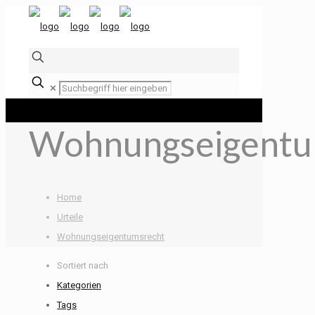
✕
Wohnungseigentu
Home
Urteile
Wohnungseigentumsrecht
Sortiert nach
Kategorien
Tags