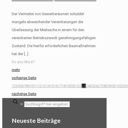
Der Vermieter von Gewerberäumen schuldet
mangels abweichender Vereinbarungen die
Überlassung der Mietsache in einem für den
vereinbarten Betriebszweck genehmigungsfähigen
Zustand. Die hierfür erforderlichen Baumaßnahmen
hat der
[…]
Do you like it?
mehr
vorherige Seite
1
2
3
4
5
6
7
8
9
10
11
12
13
14
15
16
17
18
19
20
21
22
23
24
25
26
27
28
29
30
31
32
33
3
nächstge Seite
✕
Neueste Beiträge