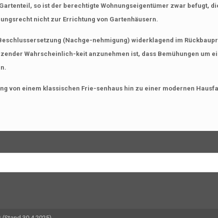
artenteil, so ist der berechtigte Wohnungseigentümer zwar befugt, die
ngsrecht nicht zur Errichtung von Gartenhäusern.
 Beschlussersetzung (Nachge-nehmigung) widerklagend im Rückbauproz
enzender Wahrscheinlich-keit anzunehmen ist, dass Bemühungen um e
n.
ung von einem klassischen Frie-senhaus hin zu einer modernen Hausfa
(Stand 30.4.2025)