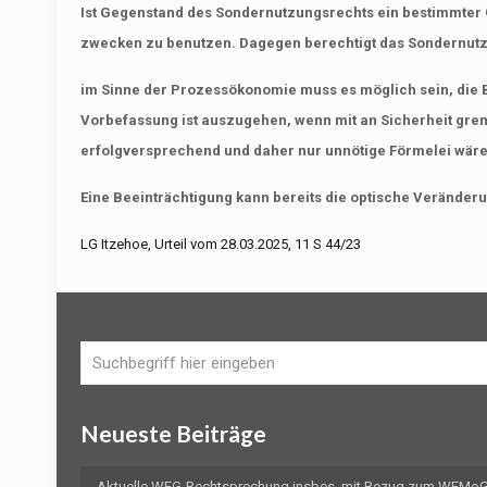
Ist Gegenstand des Sondernutzungsrechts ein bestimmter G
zwecken zu benutzen. Dagegen berechtigt das Sondernutzu
im Sinne der Prozessökonomie muss es möglich sein, die
Vorbefassung ist auszugehen, wenn mit an Sicherheit gr
erfolgversprechend und daher nur unnötige Förmelei wäre
Eine Beeinträchtigung kann bereits die optische Veränder
LG Itzehoe, Urteil vom 28.03.2025, 11 S 44/23
Neueste Beiträge
Aktuelle WEG-Rechtsprechung insbes. mit Bezug zum WEMoG 