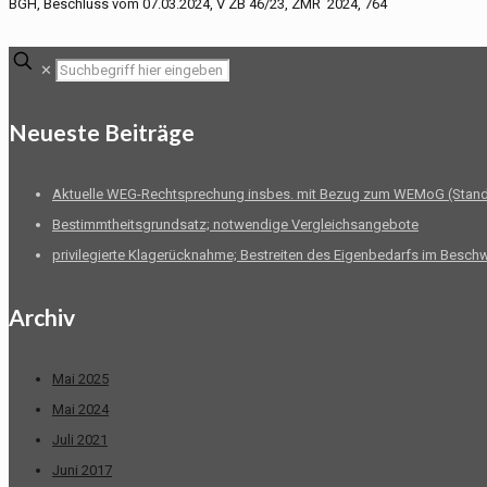
BGH, Beschluss vom 07.03.2024, V ZB 46/23, ZMR 2024, 764
✕
Neueste Beiträge
Aktuelle WEG-Rechtsprechung insbes. mit Bezug zum WEMoG (Stand
Bestimmtheitsgrundsatz; notwendige Vergleichsangebote
privilegierte Klagerücknahme; Bestreiten des Eigenbedarfs im Besch
Archiv
Mai 2025
Mai 2024
Juli 2021
Juni 2017