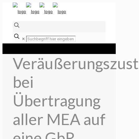
✕
Veräußerungszus
bei
Übertragung
aller MEA auf
eine GbR