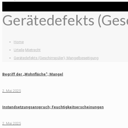
Gerätedefekts (Gesc
Home
Urteile
Mietrecht
Gerätedefekts (Geschirrspüler); Mangelbeseitigung
Begriff der „Wohnfläche“; Mangel
2. Mai 2025
Instandsetzungsanspruch; Feuchtigkeitserscheinungen
2. Mai 2025