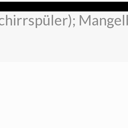
hirrspüler); Mangel