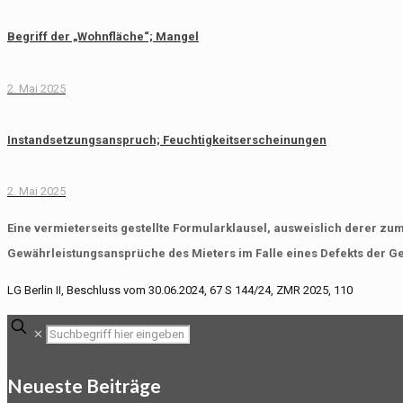
Begriff der „Wohnfläche“; Mangel
2. Mai 2025
Instandsetzungsanspruch; Feuchtigkeitserscheinungen
2. Mai 2025
Eine vermieterseits gestellte Formularklausel, ausweislich derer zum
Gewährleistungsansprüche des Mieters im Falle eines Defekts der Ge
LG Berlin II, Beschluss vom 30.06.2024, 67 S 144/24, ZMR 2025, 110
✕
Neueste Beiträge