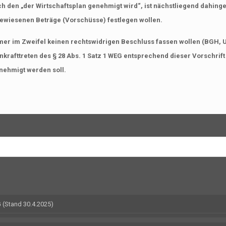
ch den „der Wirtschaftsplan genehmigt wird“, ist nächstliegend dahi
sgewiesenen Beträge (Vorschüsse) festlegen wollen.
er im Zweifel keinen rechtswidrigen Beschluss fassen wollen (BGH, Ur
nkrafttreten des § 28 Abs. 1 Satz 1 WEG entsprechend dieser Vorschrif
nehmigt werden soll.
(Stand 30.4.2025)