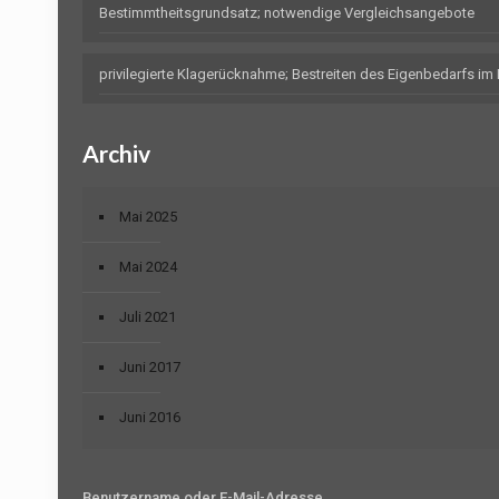
Bestimmtheitsgrundsatz; notwendige Vergleichsangebote
privilegierte Klagerücknahme; Bestreiten des Eigenbedarfs i
Archiv
Mai 2025
Mai 2024
Juli 2021
Juni 2017
Juni 2016
Benutzername oder E-Mail-Adresse