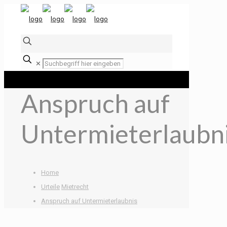
✕
Anspruch auf
Untermieterlaubn
Home
Urteile
Mietrecht
Anspruch auf Untermieterlaubnis