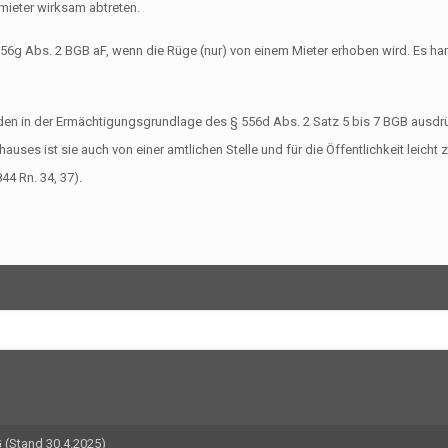
mieter wirksam abtreten.
56g Abs. 2 BGB aF, wenn die Rüge (nur) von einem Mieter erhoben wird. Es han
en in der Ermächtigungsgrundlage des § 556d Abs. 2 Satz 5 bis 7 BGB ausdr
hauses ist sie auch von einer amtlichen Stelle und für die Öffentlichkeit leic
44 Rn. 34, 37).
(Stand 30.4.2025)