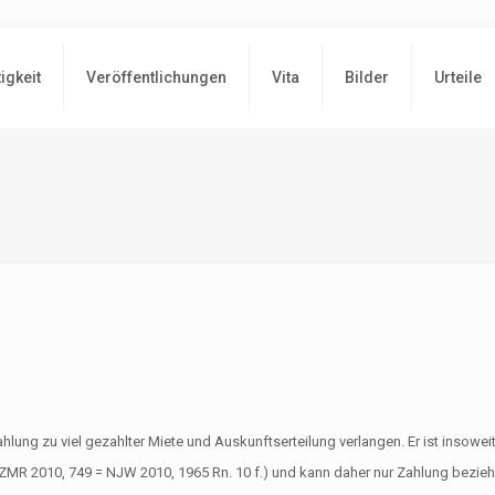
tigkeit
Veröffentlichungen
Vita
Bilder
Urteile
zahlung zu viel gezahlter Miete und Auskunftserteilung verlangen. Er ist insowe
9, ZMR 2010, 749 = NJW 2010, 1965 Rn. 10 f.) und kann daher nur Zahlung bezie