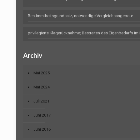
Bestimmtheitsgrundsatz; notwendige Vergleichsangebote
privilegierte Klagerücknahme; Bestreiten des Eigenbedarfs i
Archiv
Mai 2025
Mai 2024
Juli 2021
Juni 2017
Juni 2016