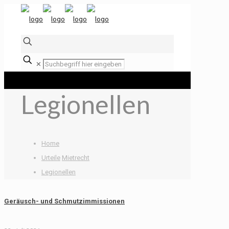
✕
Legionellen
Home
Urteile
Mietrecht
Legionellen
Geräusch- und Schmutzimmissionen