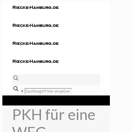
✕
PKH für eine
WEG