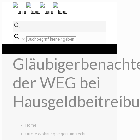
✕
Gläubigerbenachte
der WEG bei
Hausgeldbeitreib
Home
Urteile
Wohnungseigentumsrecht