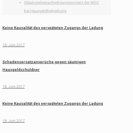
Gläubigerbenachteiligungsvorsatz der WEG
bei Hausgeldbeitreibung
Keine Kausalität des verspäteten Zugangs der Ladung
18. Juni 2017
Schadensersatzansprüche gegen säumigen
Hausgeldschuldner
18. Juni 2017
Keine Kausalität des verspäteten Zugangs der Ladung
18. Juni 2017